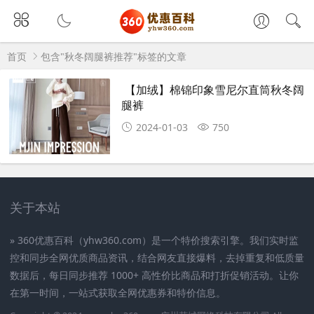
首页
包含"秋冬阔腿裤推荐"标签的文章
【加绒】棉锦印象雪尼尔直筒秋冬阔
腿裤
2024-01-03
750
关于本站
» 360优惠百科（yhw360.com）是一个特价搜索引擎。我们实时监
控和同步全网优质商品资讯，结合网友直接爆料，去掉重复和低质量
数据后，每日同步推荐 1000+ 高性价比商品和打折促销活动。让你
在第一时间，一站式获取全网优惠券和特价信息。