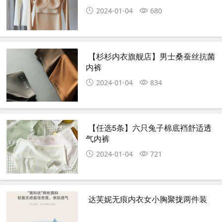
2024-01-04
680
【杉杉内衣旗舰店】男士桑蚕丝抗菌
内裤
2024-01-04
834
【任选5条】六只兔子棉底裆舒适透
气内裤
2024-01-04
721
达芙妮无痕内衣女小胸聚拢两件装