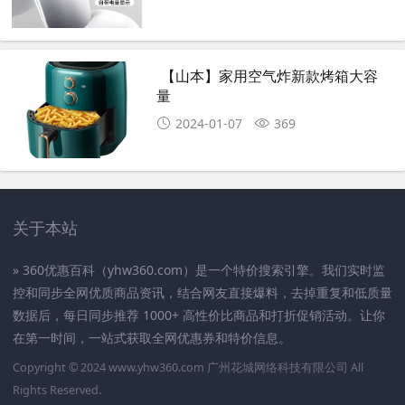
【山本】家用空气炸新款烤箱大容
量
2024-01-07
369
关于本站
» 360优惠百科（yhw360.com）是一个特价搜索引擎。我们实时监
控和同步全网优质商品资讯，结合网友直接爆料，去掉重复和低质量
数据后，每日同步推荐 1000+ 高性价比商品和打折促销活动。让你
在第一时间，一站式获取全网优惠券和特价信息。
Copyright © 2024
www.yhw360.com
广州花城网络科技有限公司 All
Rights Reserved.