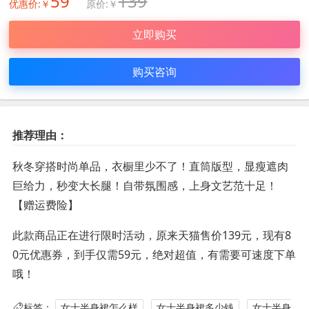
59
139
优惠价:￥
原价:￥
立即购买
购买咨询
推荐理由：
秋冬穿搭时尚单品，衣橱里少不了！直筒版型，显瘦遮肉
巨给力，秒变大长腿！自带氛围感，上身文艺范十足！
【赠运费险】
此款商品正在进行限时活动，原来天猫售价139元，现有8
0元优惠券，到手仅需59元，绝对超值，有需要可速度下单
哦！
标签：
女士半身裙怎么样
女士半身裙多少钱
女士半身