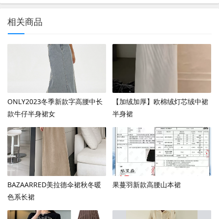
相关商品
ONLY2023冬季新款字高腰中长
【加绒加厚】欧棉绒灯芯绒中裙
款牛仔半身裙女
半身裙
BAZAARRED美拉德伞裙秋冬暖
果蔓羽新款高腰山本裙
色系长裙