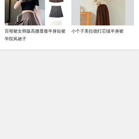
百褶裙女韩版高腰显瘦半身短裙
小个子美拉德灯芯绒半身裙
学院风裙子
发布评论
（
0
条评论）