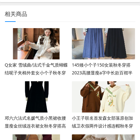
相关商品
Q女家 雪绒曲/法式千金气质蝴蝶
145矮小个子150女装秋冬穿搭
结呢子夹棉外套女小个子秋冬穿
2023高腰显瘦a字中长款百褶半
搭
身裙xs
邓六六法式名媛气质小黑裙收腰
小王子联名首发森女部落原创加
显瘦金丝绒连衣裙女秋冬穿搭高
绒卫衣假两件设计感连帽秋冬穿
级感
搭潮