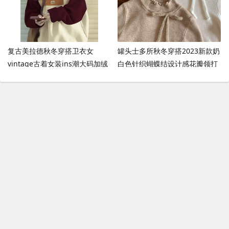
复古美拉德秋冬穿搭卫衣女
罐头士多所秋冬穿搭2023新款奶
vintage古着女装ins潮大码加绒
白色针织蝴蝶结设计感花瓣领打
外套上衣
底衫
发布评论
（
0
条评论）